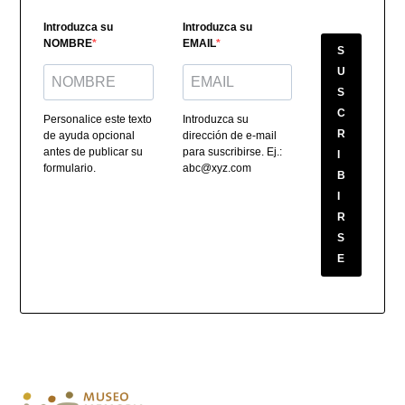
Introduzca su
Introduzca su
NOMBRE
EMAIL
S
U
S
C
Personalice este texto
Introduzca su
R
de ayuda opcional
dirección de e-mail
antes de publicar su
para suscribirse. Ej.:
I
formulario.
abc@xyz.com
B
I
R
S
E