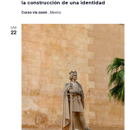
la
la construcción de una identidad
Nueva
España:
Curso vía zoom
, Mexico
Arte
y
la
SÁB
construcción
22
de
una
identidad