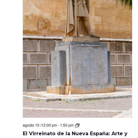
El
agosto 15 /12:00 pm
-
1:50 pm
Virreinato
El Virreinato de la Nueva España: Arte y
de