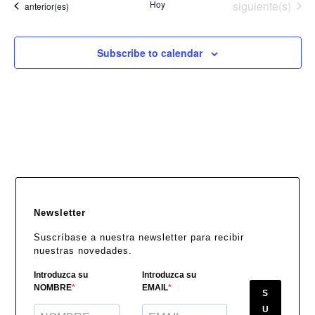
Eventos
Hoy
siguiente(s)
Eventos
anterior(es)
una
identidad
Subscribe to calendar
Newsletter
Suscríbase a nuestra newsletter para recibir
nuestras novedades.
Introduzca su
Introduzca su
NOMBRE
EMAIL
S
U