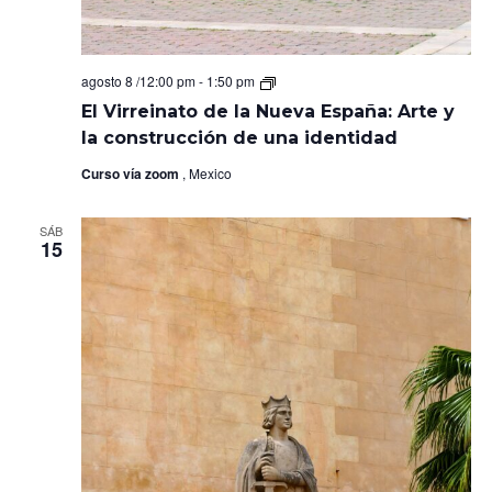
El
agosto 8 /12:00 pm
-
1:50 pm
Virreinato
El Virreinato de la Nueva España: Arte y
de
la
la construcción de una identidad
Nueva
España:
Curso vía zoom
, Mexico
Arte
y
la
SÁB
construcción
15
de
una
identidad