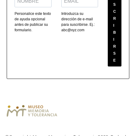
S
C
Personalice este texto
Introduzca su
R
de ayuda opcional
dirección de e-mail
antes de publicar su
para suscribirse. Ej.:
I
formulario.
abc@xyz.com
B
I
R
S
E