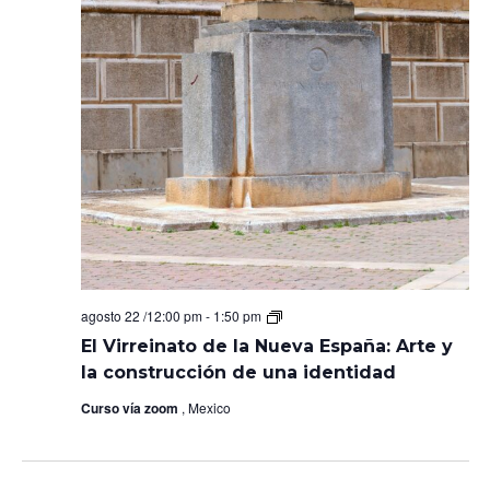
El
agosto 22 /12:00 pm
-
1:50 pm
Virreinato
El Virreinato de la Nueva España: Arte y
de
la
la construcción de una identidad
Nueva
España:
Curso vía zoom
, Mexico
Arte
y
la
construcción
de