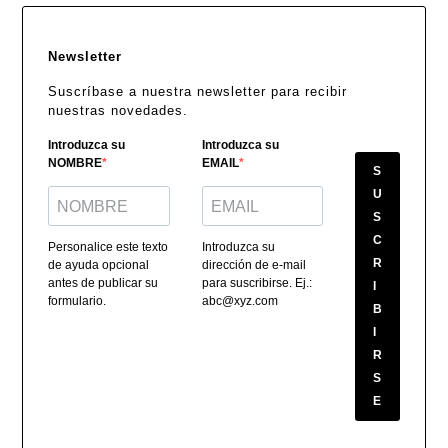
Newsletter
Suscríbase a nuestra newsletter para recibir
nuestras novedades.
Introduzca su
Introduzca su
NOMBRE
EMAIL
S
U
S
C
Personalice este texto
Introduzca su
R
de ayuda opcional
dirección de e-mail
antes de publicar su
para suscribirse. Ej.:
I
formulario.
abc@xyz.com
B
I
R
S
E