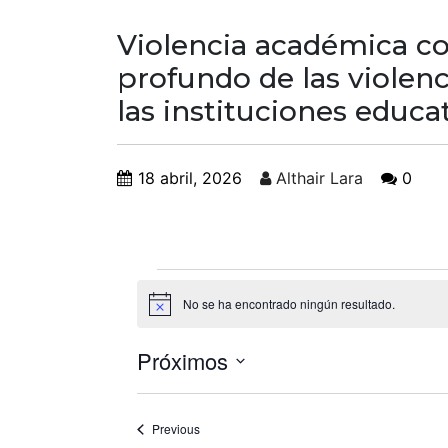
Violencia académica con
profundo de las violen
las instituciones educa
18 abril, 2026
Althair Lara
0
No se ha encontrado ningún resultado.
Notice
Próximos
Select
date.
Eventos
Previous