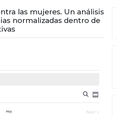
tra las mujeres. Un análisis
cias normalizadas dentro de
tivas
Búsque
Naveg
Buscar
Summary
de
y
vistas
Hoy
Next
navegac