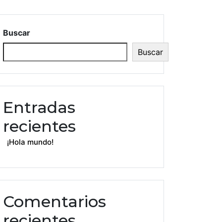
Buscar
Buscar
Entradas
recientes
¡Hola mundo!
da
ación
Comentarios
ió
recientes