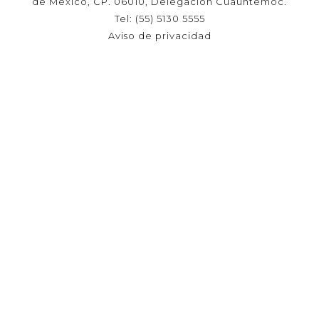
de México, CP. 06010, Delegación Cuauhtémoc.
Tel: (55) 5130 5555
Aviso de privacidad