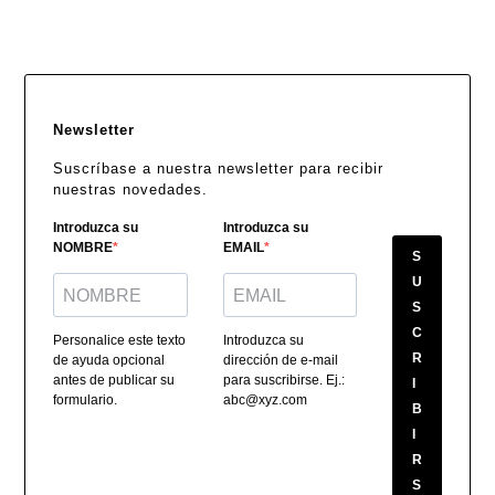
Newsletter
Suscríbase a nuestra newsletter para recibir
nuestras novedades.
Introduzca su
Introduzca su
NOMBRE
EMAIL
S
U
S
C
Personalice este texto
Introduzca su
R
de ayuda opcional
dirección de e-mail
antes de publicar su
para suscribirse. Ej.:
I
formulario.
abc@xyz.com
B
I
R
S