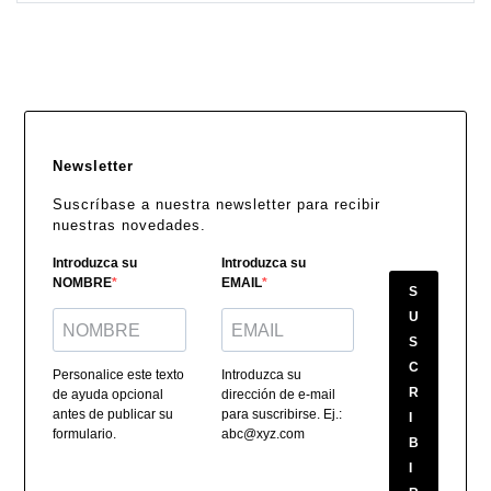
Newsletter
Suscríbase a nuestra newsletter para recibir
nuestras novedades.
Introduzca su
Introduzca su
NOMBRE
EMAIL
S
U
S
C
Personalice este texto
Introduzca su
R
de ayuda opcional
dirección de e-mail
antes de publicar su
para suscribirse. Ej.:
I
formulario.
abc@xyz.com
B
I