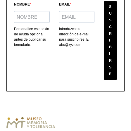
NOMBRE
EMAIL
S
U
S
C
Personalice este texto
Introduzca su
R
de ayuda opcional
dirección de e-mail
antes de publicar su
para suscribirse. Ej.:
I
formulario.
abc@xyz.com
B
I
R
S
E