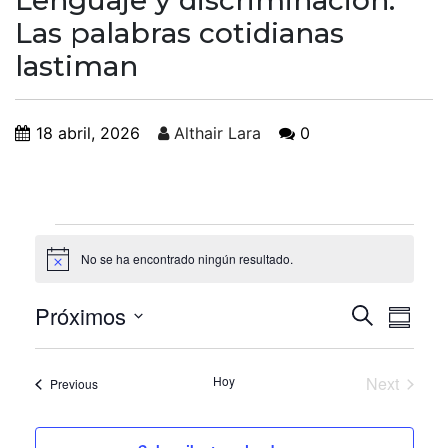
Lenguaje y discriminación:
Las palabras cotidianas
lastiman
18 abril, 2026
Althair Lara
0
No se ha encontrado ningún resultado.
Notice
Búsqu
Nav
Próximos
Buscar
Summa
de
Select
y
date.
vis
Hoy
Next
Eventos
Previous
naveg
Eventos
de
de