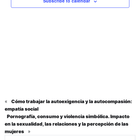
Eve
Subscribe to calendar
vistas
de
Event
«
Cómo trabajar la autoexigencia y la autocompasión:
empatía social
Pornografía, consumo y violencia simbólica. Impacto
en la sexualidad, las relaciones y la percepción de las
»
mujeres