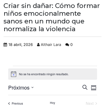
Criar sin dañar: Cómo formar
niños emocionalmente
sanos en un mundo que
normaliza la violencia
18 abril, 2026
Althair Lara
0
No se ha encontrado ningún resultado.
Notice
Búsqu
Nav
Próximos
Buscar
Summa
de
Select
y
date.
vis
Hoy
Next
Eventos
Previous