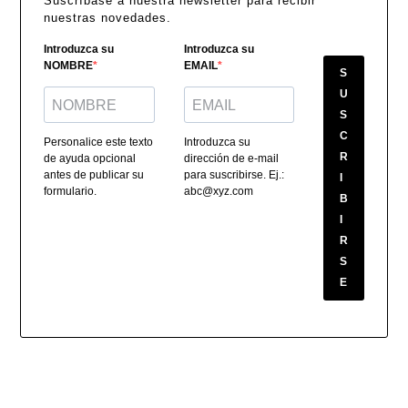
Suscríbase a nuestra newsletter para recibir
nuestras novedades.
Introduzca su
Introduzca su
NOMBRE
EMAIL
S
U
S
C
Personalice este texto
Introduzca su
R
de ayuda opcional
dirección de e-mail
antes de publicar su
para suscribirse. Ej.:
I
formulario.
abc@xyz.com
B
I
R
S
E