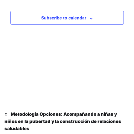
naveg
Eventos
de
de
Eve
Subscribe to calendar
vistas
de
Event
«
Metodología Opciones: Acompañando a niñas y
niños en la pubertad y la construcción de relaciones
saludables