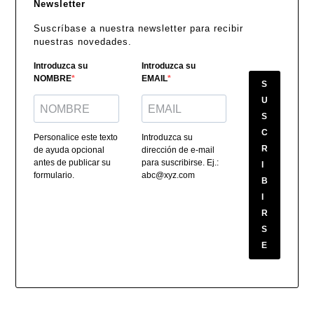
Newsletter
Suscríbase a nuestra newsletter para recibir
nuestras novedades.
Introduzca su
Introduzca su
NOMBRE
EMAIL
S
U
S
C
Personalice este texto
Introduzca su
R
de ayuda opcional
dirección de e-mail
antes de publicar su
para suscribirse. Ej.:
I
formulario.
abc@xyz.com
B
I
R
S
E