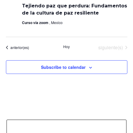
paz
Tejiendo paz que perdura: Fundamentos
que
perdura:
de la cultura de paz resiliente
Fundamentos
de
Curso vía zoom
, Mexico
la
cultura
de
paz
resiliente
Eventos
Hoy
siguiente(s)
Eventos
anterior(es)
Subscribe to calendar