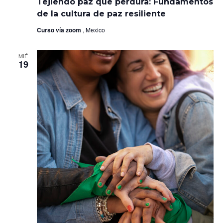
Tejiendo paz que perdura: Fundamentos
que
perdura:
de la cultura de paz resiliente
Fundamentos
de
Curso vía zoom
, Mexico
la
cultura
de
MIÉ
paz
19
resiliente