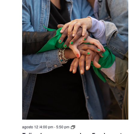
Tejiendo
agosto 12 /4:00 pm
-
5:50 pm
paz