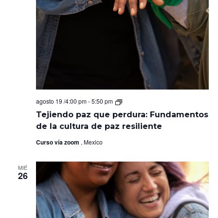
Tejiendo
agosto 19 /4:00 pm
-
5:50 pm
paz
Tejiendo paz que perdura: Fundamentos
que
perdura:
de la cultura de paz resiliente
Fundamentos
de
Curso vía zoom
, Mexico
la
cultura
de
MIÉ
paz
26
resiliente