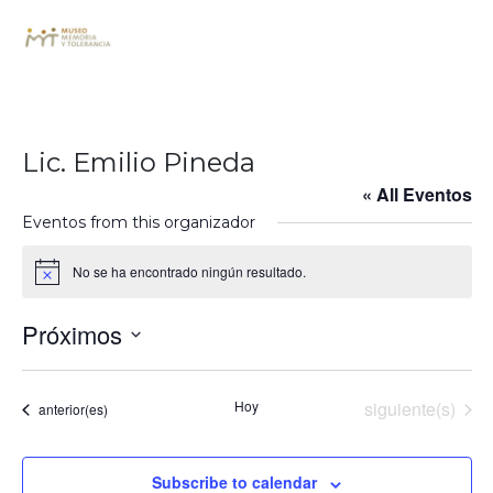
Lic. Emilio Pineda
« All Eventos
Eventos from this organizador
No se ha encontrado ningún resultado.
Notice
Próximos
Seleccionar
fecha.
Eventos
Hoy
siguiente(s)
Eventos
anterior(es)
Subscribe to calendar