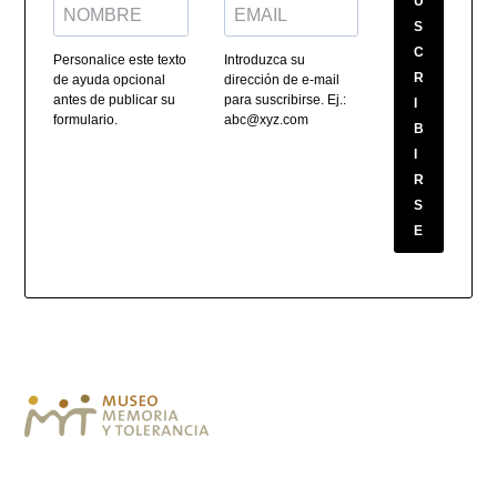
U
S
C
Personalice este texto
Introduzca su
R
de ayuda opcional
dirección de e-mail
antes de publicar su
para suscribirse. Ej.:
I
formulario.
abc@xyz.com
B
I
R
S
E