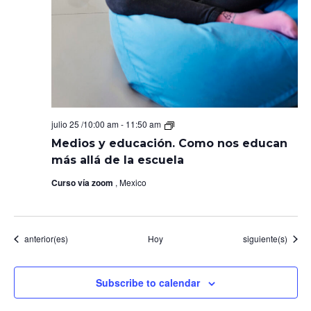
Medios
julio 25 /10:00 am
-
11:50 am
y
Medios y educación. Como nos educan
educación.
Como
más allá de la escuela
nos
educan
Curso vía zoom
, Mexico
más
allá
de
la
escuela
Eventos
Eventos
anterior(es)
Hoy
siguiente(s)
Subscribe to calendar