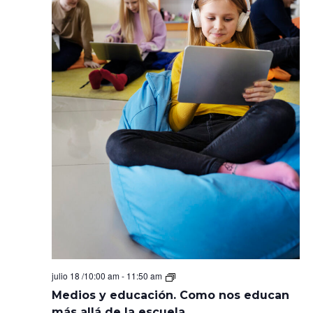
Medios
julio 18 /10:00 am
-
11:50 am
y
Medios y educación. Como nos educan
educación.
Como
más allá de la escuela