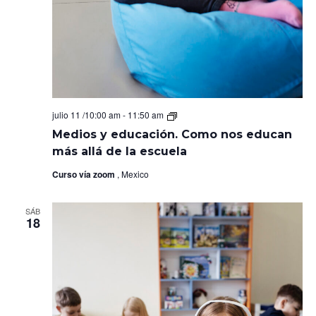
Medios
julio 11 /10:00 am
-
11:50 am
y
Medios y educación. Como nos educan
educación.
Como
más allá de la escuela
nos
educan
Curso vía zoom
, Mexico
más
allá
de
SÁB
la
18
escuela