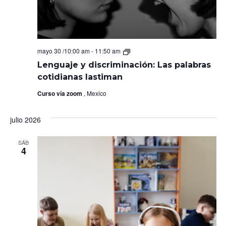
Lenguaje
mayo 30 /10:00 am
-
11:50 am
y
Lenguaje y discriminación: Las palabras
discriminación:
Las
cotidianas lastiman
palabras
cotidianas
Curso vía zoom
, Mexico
lastiman
julio 2026
SÁB
4