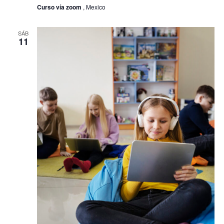
educan
Curso vía zoom
, Mexico
más
allá
de
SÁB
la
11
escuela