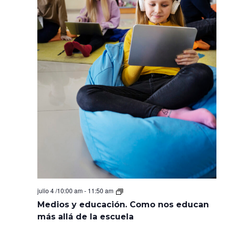
Medios
julio 4 /10:00 am
-
11:50 am
y
Medios y educación. Como nos educan
educación.
Como
más allá de la escuela
nos