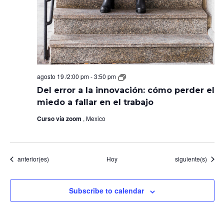
Del
agosto 19 /2:00 pm
-
3:50 pm
error
Del error a la innovación: cómo perder el
a
la
miedo a fallar en el trabajo
innovación:
cómo
Curso vía zoom
, Mexico
perder
el
miedo
a
fallar
Eventos
Eventos
anterior(es)
Hoy
siguiente(s)
en
el
trabajo
Subscribe to calendar