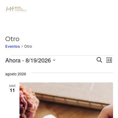
Otro
Eventos
Otro
Búsq
Na
Ahora
 - 
8/19/2026
Buscar
Lista
de
Seleccionar
y
fecha.
agosto 2026
vi
nave
de
MAR
de
11
Ev
vista
de