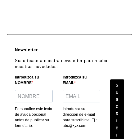
Newsletter
Suscríbase a nuestra newsletter para recibir
nuestras novedades.
Introduzca su
Introduzca su
NOMBRE
EMAIL
S
U
S
C
Personalice este texto
Introduzca su
R
de ayuda opcional
dirección de e-mail
antes de publicar su
para suscribirse. Ej.:
I
formulario.
abc@xyz.com
B
I