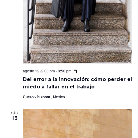
Del
agosto 12 /2:00 pm
-
3:50 pm
error
Del error a la innovación: cómo perder el
a
la
miedo a fallar en el trabajo
innovación:
cómo
Curso vía zoom
, Mexico
perder
el
miedo
SÁB
a
15
fallar
en
el
trabajo