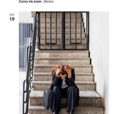
Curso vía zoom
, Mexico
proceso
editorial
de
libros
MIÉ
19
y
revistas