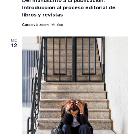
Del manuscrito a la publicación:
a
la
Introducción al proceso editorial de
publicación:
libros y revistas
Introducción
al
Curso vía zoom
, Mexico
proceso
editorial
de
libros
MIÉ
12
y
revistas