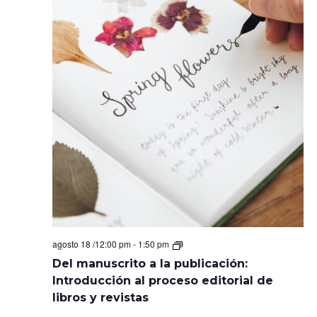
Del
agosto 18 /12:00 pm
-
1:50 pm
manuscrito
Del manuscrito a la publicación:
a
la
Introducción al proceso editorial de
publicación:
libros y revistas
Introducción
al