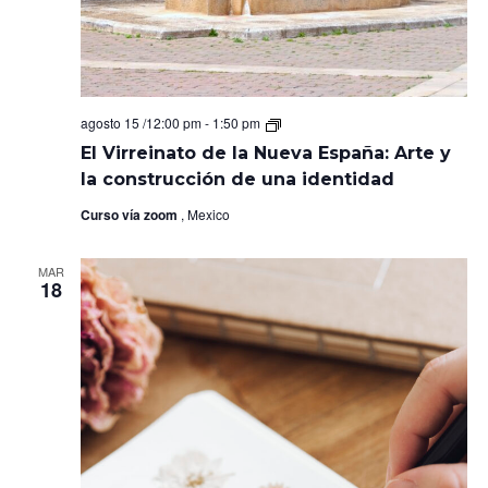
El
agosto 15 /12:00 pm
-
1:50 pm
Virreinato
El Virreinato de la Nueva España: Arte y
de
la
la construcción de una identidad
Nueva
España:
Curso vía zoom
, Mexico
Arte
y
la
MAR
construcción
18
de
una
identidad