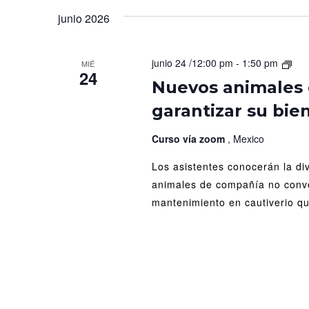
vistas
para
fecha.
junio 2026
la
de
palabra
Eventos
clave.
Nue
junio 24 /12:00 pm
-
1:50 pm
MIÉ
24
ani
Nuevos animales
de
garantizar su bie
com
¿po
gara
Curso vía zoom
, Mexico
su
Los asistentes conocerán la d
bie
animales de compañía no conven
mantenimiento en cautiverio qu