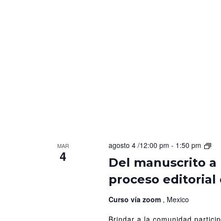
Del
agosto 4 /12:00 pm
-
1:50 pm
MAR
4
man
Del manuscrito a 
a
proceso editorial 
la
pub
Int
Curso vía zoom
, Mexico
al
Brindar a la comunidad partici
pr