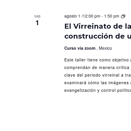
El
agosto 1 /12:00 pm
-
1:50 pm
SÁB
1
Vir
El Virreinato de l
de
construcción de 
la
Nu
Es
Curso vía zoom
, Mexico
Art
Este taller tiene como objetivo 
y
la
comprendan de manera crítica l
con
clave del periodo virreinal a tr
de
examinará cómo las imágenes n
un
evangelización y control polític
ide