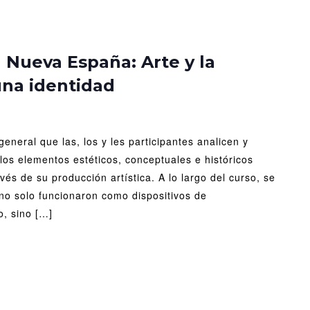
reinato
a Nueva España: Arte y la
una identidad
eva
paña:
e
general que las, los y les participantes analicen y
os elementos estéticos, conceptuales e históricos
strucción
avés de su producción artística. A lo largo del curso, se
o solo funcionaron como dispositivos de
a
o, sino […]
ntidad