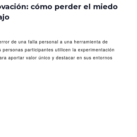
r
novación: cómo perder el miedo
ajo
vación:
o
er
error de una falla personal a una herramienta de
do
 personas participantes utilicen la experimentación
ara aportar valor único y destacar en sus entornos
r
ajo