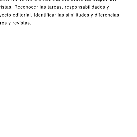
torial
evistas. Reconocer las tareas, responsabilidades y
ecto editorial. Identificar las similitudes y diferencias
ros
ros y revistas.
istas