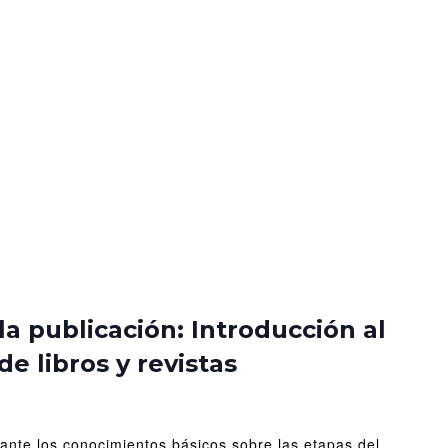
uscrito
la publicación: Introducción al
de libros y revistas
licación:
roducción
pante los conocimientos básicos sobre las etapas del
oceso