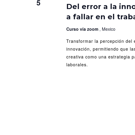
5
erro
Del error a la in
a
a fallar en el trab
la
inno
cóm
Curso vía zoom
, Mexico
perd
Transformar la percepción del 
el
mie
innovación, permitiendo que las
a
creativa como una estrategia p
falla
laborales.
en
el
trab