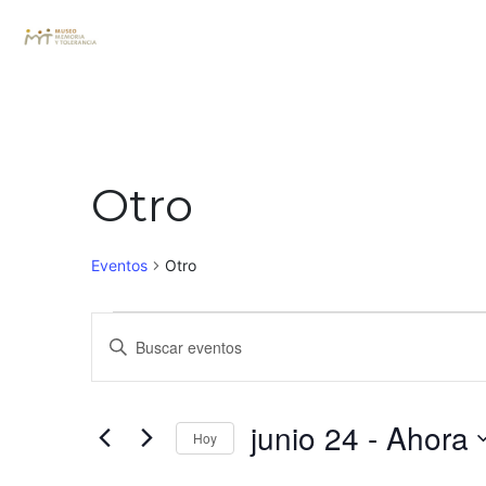
Otro
Eventos
Otro
Búsqueda
Introduce
y
la
palabra
navegació
clave.
junio 24
 - 
Ahora
Hoy
Busca
de
Eventos
Seleccionar