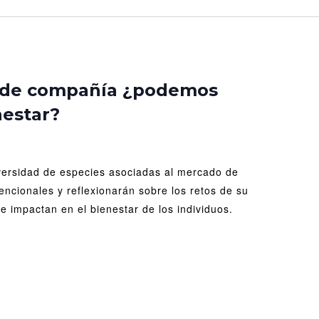
vos
males
 de compañía ¿podemos
nestar?
pañía
demos
ntizar
iversidad de especies asociadas al mercado de
nestar?
cionales y reflexionarán sobre los retos de su
e impactan en el bienestar de los individuos.