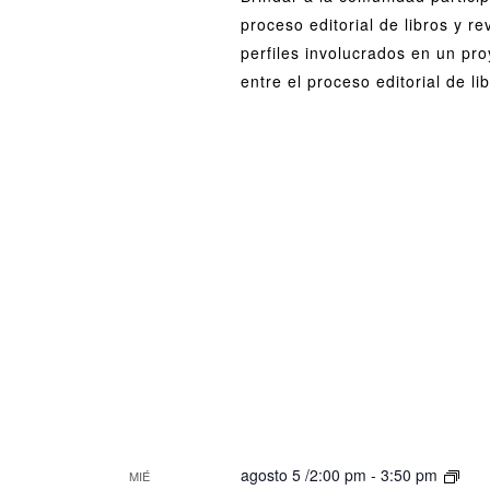
edi
proceso editorial de libros y r
de
perfiles involucrados en un proy
lib
entre el proceso editorial de lib
y
rev
Del
agosto 5 /2:00 pm
-
3:50 pm
MIÉ