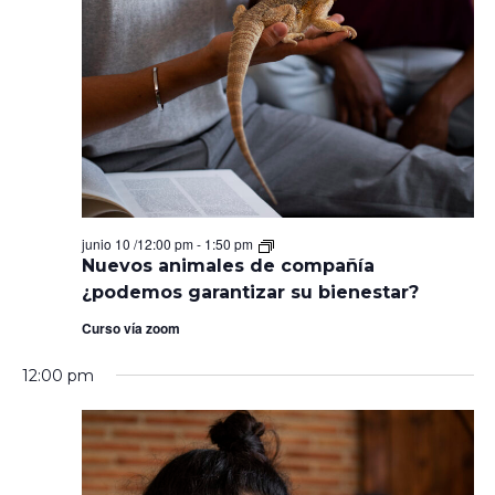
Nuevos
junio 10 /12:00 pm
-
1:50 pm
animales
Nuevos animales de compañía
de
¿podemos garantizar su bienestar?
compañía
¿podemos
Curso vía zoom
garantizar
su
bienestar?
12:00 pm