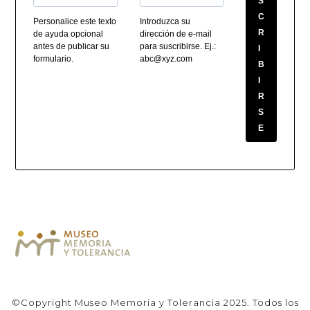
S
C
Personalice este texto
Introduzca su
R
de ayuda opcional
dirección de e-mail
antes de publicar su
para suscribirse. Ej.:
I
formulario.
abc@xyz.com
B
I
R
S
E
©Copyright Museo Memoria y Tolerancia 2025. Todos los