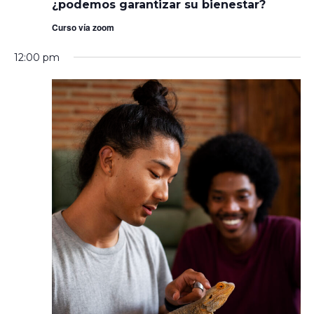
¿podemos garantizar su bienestar?
compañía
¿podemos
Curso vía zoom
garantizar
su
bienestar?
12:00 pm