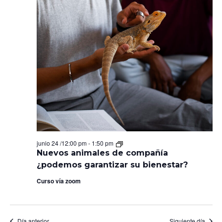
Nuevos
junio 24 /12:00 pm
-
1:50 pm
animales
Nuevos animales de compañía
de
¿podemos garantizar su bienestar?
compañía
¿podemos
Curso vía zoom
garantizar
su
bienestar?
Día anterior
Siguiente día