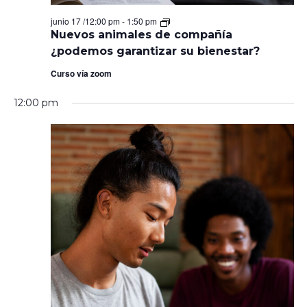
Nuevos
junio 17 /12:00 pm
-
1:50 pm
animales
Nuevos animales de compañía
de
¿podemos garantizar su bienestar?
compañía
¿podemos
Curso vía zoom
garantizar
su
bienestar?
12:00 pm