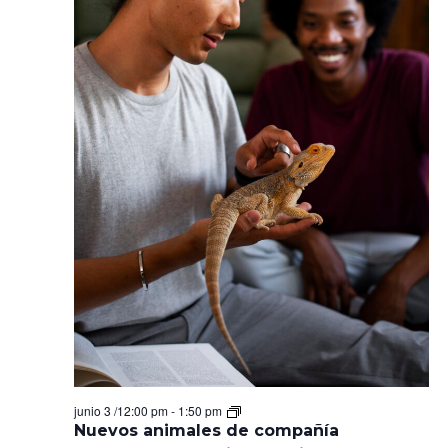
Even
Nuevos
junio 3 /12:00 pm
-
1:50 pm
animales
Nuevos animales de compañía
de