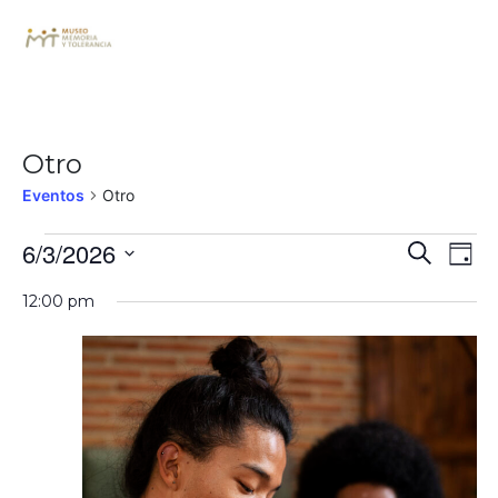
Otro
Eventos
Otro
Búsq
Na
6/3/2026
Buscar
Día
de
Seleccionar
y
12:00 pm
fecha.
vi
nave
de
de
Ev
vista
de