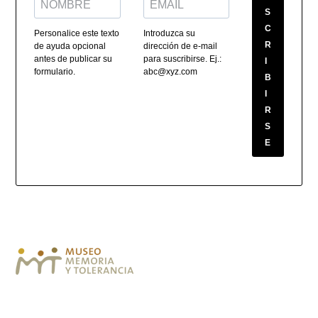
S
C
Personalice este texto
Introduzca su
R
de ayuda opcional
dirección de e-mail
antes de publicar su
para suscribirse. Ej.:
I
formulario.
abc@xyz.com
B
I
R
S
E