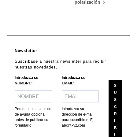
polarización
Newsletter
Suscríbase a nuestra newsletter para recibir
nuestras novedades.
Introduzca su
Introduzca su
NOMBRE
EMAIL
S
U
S
C
Personalice este texto
Introduzca su
R
de ayuda opcional
dirección de e-mail
antes de publicar su
para suscribirse. Ej.:
I
formulario.
abc@xyz.com
B
I