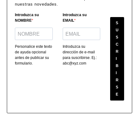
nuestras novedades.
Introduzca su
Introduzca su
NOMBRE
EMAIL
S
U
S
C
Personalice este texto
Introduzca su
R
de ayuda opcional
dirección de e-mail
antes de publicar su
para suscribirse. Ej.:
I
formulario.
abc@xyz.com
B
I
R
S
E