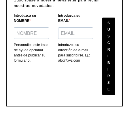
Suscríbase a nuestra newsletter para recibir
nuestras novedades.
Introduzca su
Introduzca su
NOMBRE
EMAIL
S
U
S
C
Personalice este texto
Introduzca su
R
de ayuda opcional
dirección de e-mail
antes de publicar su
para suscribirse. Ej.:
I
formulario.
abc@xyz.com
B
I
R
S
E