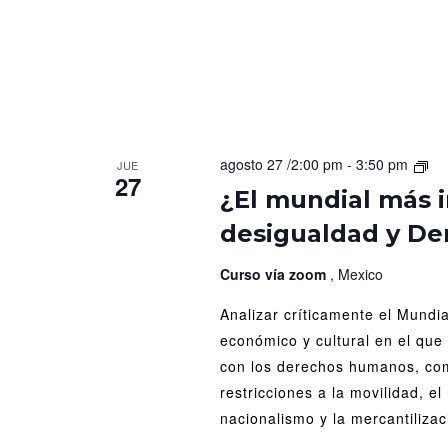
¿El
agosto 27 /2:00 pm
-
3:50 pm
JUE
27
mu
¿El mundial más 
má
desigualdad y D
inc
Dep
des
Curso vía zoom
, Mexico
y
Analizar críticamente el Mundi
De
Hu
económico y cultural en el que 
con los derechos humanos, com
restricciones a la movilidad, el 
nacionalismo y la mercantilizac