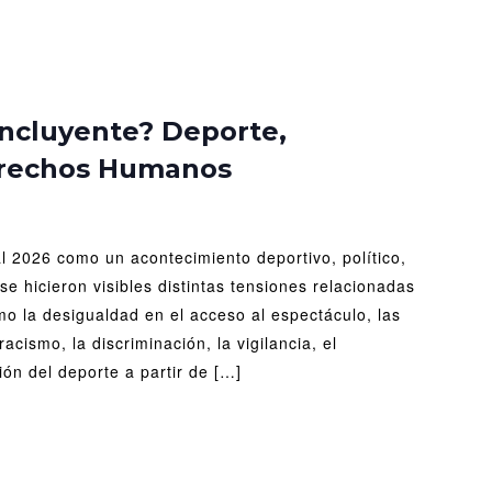
ndial
incluyente? Deporte,
s
erechos Humanos
luyente?
orte,
igualdad
al 2026 como un acontecimiento deportivo, político,
rechos
manos
se hicieron visibles distintas tensiones relacionadas
o la desigualdad en el acceso al espectáculo, las
racismo, la discriminación, la vigilancia, el
ión del deporte a partir de […]