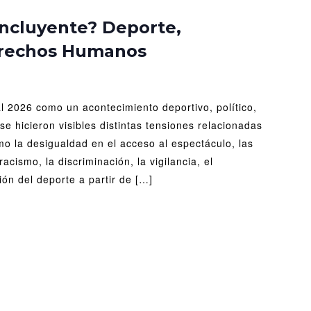
ndial
incluyente? Deporte,
s
erechos Humanos
luyente?
orte,
igualdad
al 2026 como un acontecimiento deportivo, político,
rechos
manos
se hicieron visibles distintas tensiones relacionadas
o la desigualdad en el acceso al espectáculo, las
racismo, la discriminación, la vigilancia, el
ión del deporte a partir de […]