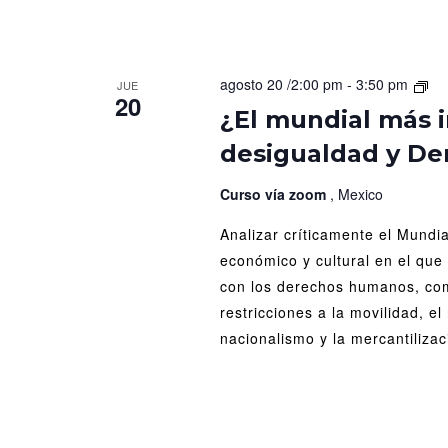
¿El
agosto 20 /2:00 pm
-
3:50 pm
JUE
20
mu
¿El mundial más 
má
desigualdad y D
inc
Dep
des
Curso vía zoom
, Mexico
y
Analizar críticamente el Mundi
De
Hu
económico y cultural en el que 
con los derechos humanos, com
restricciones a la movilidad, el 
nacionalismo y la mercantilizac