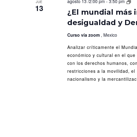
¿El
agosto 13 /2:00 pm
-
3:50 pm
JUE
13
mu
¿El mundial más 
má
desigualdad y D
inc
Dep
des
Curso vía zoom
, Mexico
y
Analizar críticamente el Mundi
De
Hu
económico y cultural en el que 
con los derechos humanos, com
restricciones a la movilidad, el 
nacionalismo y la mercantilizac