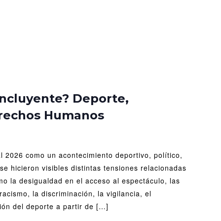
ndial
incluyente? Deporte,
s
erechos Humanos
luyente?
orte,
igualdad
al 2026 como un acontecimiento deportivo, político,
rechos
manos
se hicieron visibles distintas tensiones relacionadas
o la desigualdad en el acceso al espectáculo, las
racismo, la discriminación, la vigilancia, el
ión del deporte a partir de […]