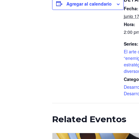
Agregar al calendario
Fecha:
junio 1
Hora:
2:00 pm
Series:
El arte 
“enemig
estraté
diverso
Catego
Desarr
Desarro
Related Eventos