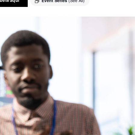
Event Series
(See All)
íbete aquí