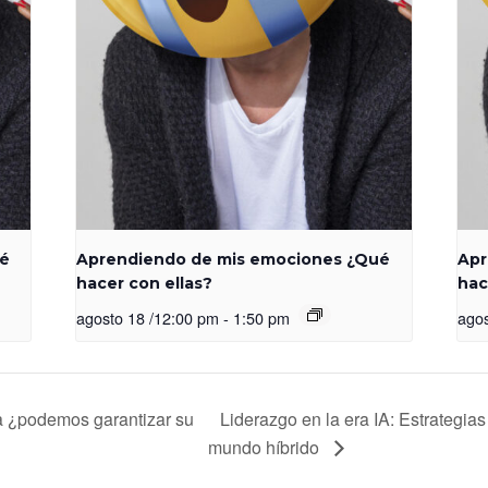
ué
Aprendiendo de mis emociones ¿Qué
Apr
hacer con ellas?
hac
agosto 18 /12:00 pm
-
1:50 pm
agos
 ¿podemos garantizar su
Liderazgo en la era IA: Estrategias 
mundo híbrido