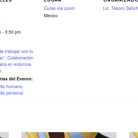
Curso vía zoom
Lic. Tesoro Sánc
Mexico
7
 - 3:50 pm
de trabajar con tu
o”. Colaboración
gica en entornos
s
rías del Evento:
ollo humano
,
llo personal