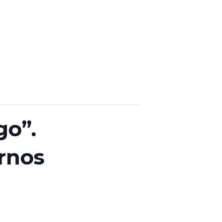
go”.
rnos