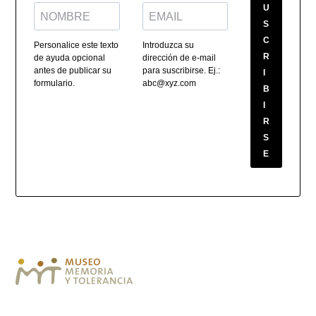
U
S
C
Personalice este texto
Introduzca su
R
de ayuda opcional
dirección de e-mail
antes de publicar su
para suscribirse. Ej.:
I
formulario.
abc@xyz.com
B
I
R
S
E