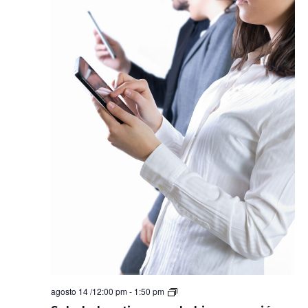
Soledad
agosto 14 /12:00 pm
-
1:50 pm
en