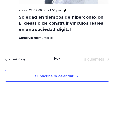
Soledad
agosto 28 /12:00 pm
-
1:50 pm
en
Soledad en tiempos de hiperconexión:
tiempos
de
El desafío de construir vínculos reales
hiperconexión:
en una sociedad digital
El
desafío
Curso vía zoom
, Mexico
de
construir
vínculos
reales
en
Eventos
Hoy
siguiente(s)
Eventos
una
anterior(es)
sociedad
digital
Subscribe to calendar