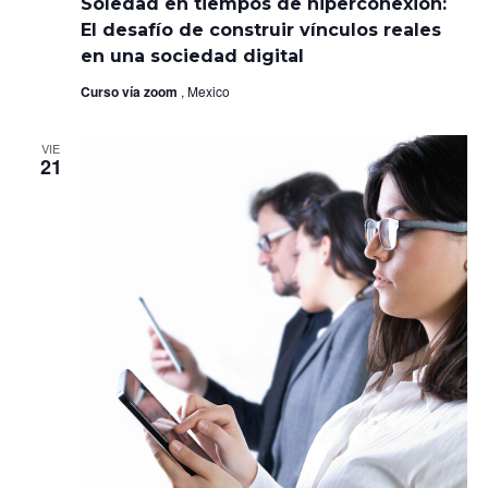
Soledad en tiempos de hiperconexión:
tiempos
de
El desafío de construir vínculos reales
hiperconexión:
en una sociedad digital
El
desafío
Curso vía zoom
, Mexico
de
construir
vínculos
reales
VIE
21
en
una
sociedad
digital