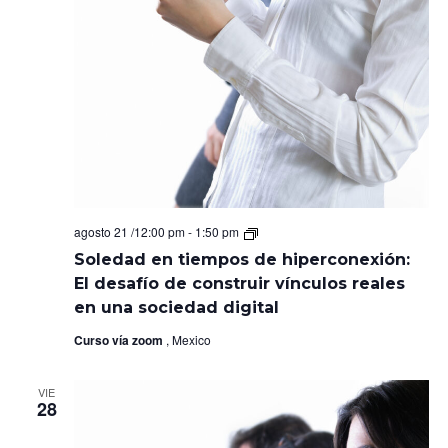
Soledad
agosto 21 /12:00 pm
-
1:50 pm
en
Soledad en tiempos de hiperconexión:
tiempos
de
El desafío de construir vínculos reales
hiperconexión:
en una sociedad digital
El
desafío
Curso vía zoom
, Mexico
de
construir
vínculos
reales
VIE
28
en
una
sociedad