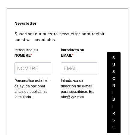
Newsletter
Suscríbase a nuestra newsletter para recibir
nuestras novedades.
Introduzca su
Introduzca su
NOMBRE
EMAIL
S
U
S
C
Personalice este texto
Introduzca su
R
de ayuda opcional
dirección de e-mail
antes de publicar su
para suscribirse. Ej.:
I
formulario.
abc@xyz.com
B
I
R
S
E