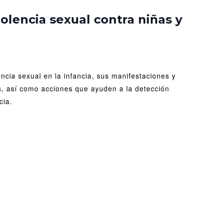
Detección
de
iolencia sexual contra niñas y
la
violencia
sexual
contra
niñas
encia sexual en la infancia, sus manifestaciones y
y
niños
s, así como acciones que ayuden a la detección
cia.