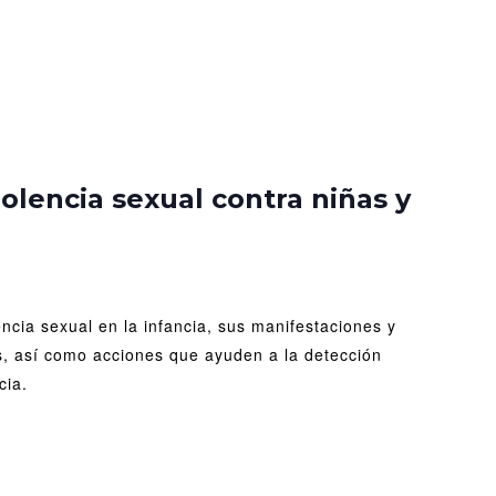
Detección
de
iolencia sexual contra niñas y
la
violencia
sexual
contra
niñas
encia sexual en la infancia, sus manifestaciones y
y
niños
s, así como acciones que ayuden a la detección
cia.