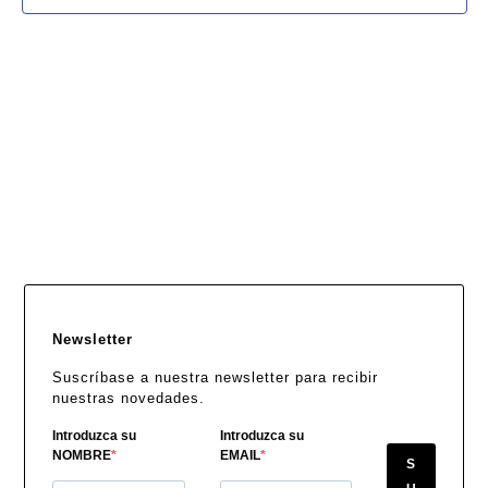
vista
de
Even
Newsletter
Suscríbase a nuestra newsletter para recibir
nuestras novedades.
Introduzca su
Introduzca su
NOMBRE
EMAIL
S