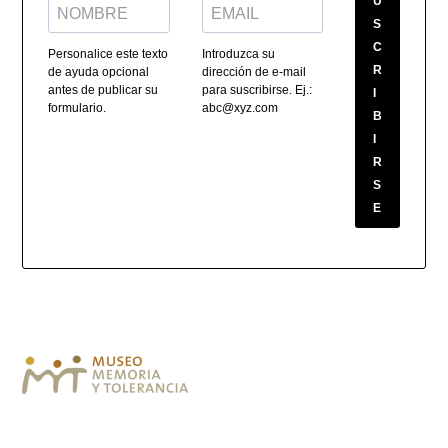
U
S
C
Personalice este texto
Introduzca su
R
de ayuda opcional
dirección de e-mail
antes de publicar su
para suscribirse. Ej.:
I
formulario.
abc@xyz.com
B
I
R
S
E