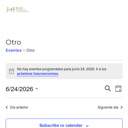
Otro
Eventos
Otro
No hay eventos programados para junio 24, 2026. Ir a los
Notice
próximos futuroseventos
.
Búsq
Na
6/24/2026
Buscar
Día
de
Seleccionar
y
fecha.
vi
Día anterior
Siguiente día
nave
de
de
Ev
Subscribe to calendar