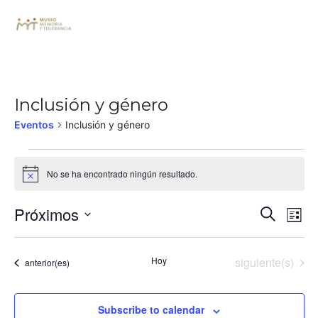
Inclusión y género
Eventos
Inclusión y género
No se ha encontrado ningún resultado.
Notice
Búsq
Na
Próximos
Buscar
Lista
de
Seleccionar
y
fecha.
vi
Eventos
Hoy
siguiente(s)
Eventos
anterior(es)
nave
de
de
Ev
Subscribe to calendar