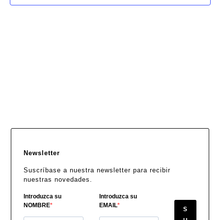
vista
de
Even
Newsletter
Suscríbase a nuestra newsletter para recibir
nuestras novedades.
Introduzca su
Introduzca su
NOMBRE
EMAIL
S