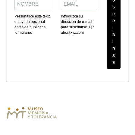
U
S
C
Personalice este texto
Introduzca su
R
de ayuda opcional
dirección de e-mail
antes de publicar su
para suscribirse. Ej.:
I
formulario.
abc@xyz.com
B
I
R
S
E