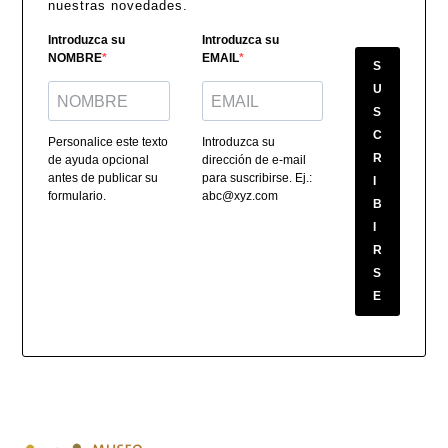
nuestras novedades.
Introduzca su
Introduzca su
NOMBRE
EMAIL
S
U
S
C
Personalice este texto
Introduzca su
R
de ayuda opcional
dirección de e-mail
antes de publicar su
para suscribirse. Ej.:
I
formulario.
abc@xyz.com
B
I
R
S
E