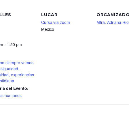
LLES
LUGAR
ORGANIZAD
Curso vía zoom
Mtra. Adriana Río
Mexico
m - 1:50 pm
 no siempre vemos
esigualdad.
ldad, experiencias
otidiana
ría del Evento:
os humanos