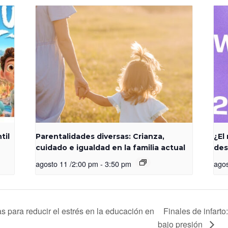
til
Parentalidades diversas: Crianza,
¿El
cuidado e igualdad en la familia actual
des
agosto 11 /2:00 pm
-
3:50 pm
agos
s para reducir el estrés en la educación en
Finales de infarto
bajo presión