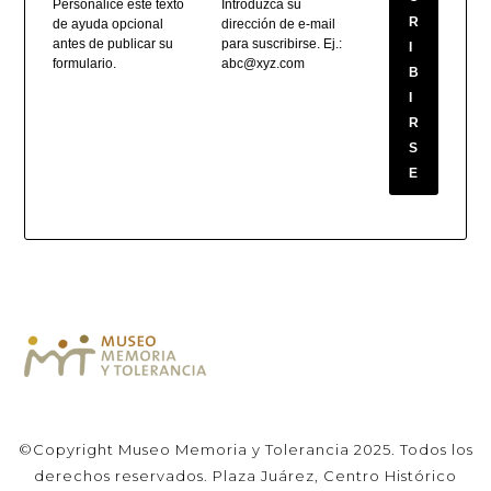
Personalice este texto
Introduzca su
R
de ayuda opcional
dirección de e-mail
antes de publicar su
para suscribirse. Ej.:
I
formulario.
abc@xyz.com
B
I
R
S
E
©Copyright Museo Memoria y Tolerancia 2025. Todos los
derechos reservados. Plaza Juárez, Centro Histórico