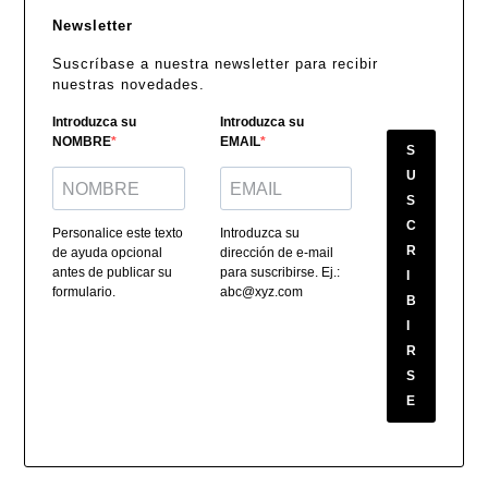
Newsletter
Suscríbase a nuestra newsletter para recibir
nuestras novedades.
Introduzca su
Introduzca su
NOMBRE
EMAIL
S
U
S
C
Personalice este texto
Introduzca su
R
de ayuda opcional
dirección de e-mail
antes de publicar su
para suscribirse. Ej.:
I
formulario.
abc@xyz.com
B
I
R
S
E