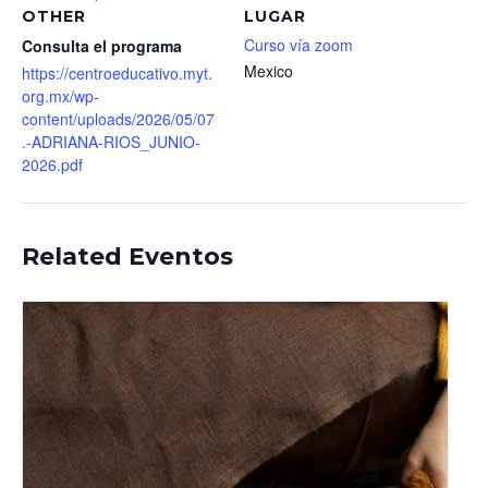
OTHER
LUGAR
Curso vía zoom
Consulta el programa
Mexico
https://centroeducativo.myt.
org.mx/wp-
content/uploads/2026/05/07
.-ADRIANA-RIOS_JUNIO-
2026.pdf
Related Eventos