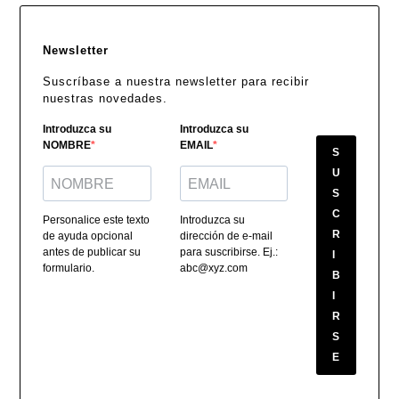
Newsletter
Suscríbase a nuestra newsletter para recibir
nuestras novedades.
Introduzca su
Introduzca su
NOMBRE
EMAIL
S
U
S
C
Personalice este texto
Introduzca su
R
de ayuda opcional
dirección de e-mail
antes de publicar su
para suscribirse. Ej.:
I
formulario.
abc@xyz.com
B
I
R
S
E