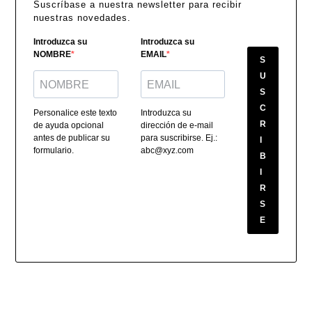
Suscríbase a nuestra newsletter para recibir
nuestras novedades.
Introduzca su
Introduzca su
NOMBRE
EMAIL
S
U
S
C
Personalice este texto
Introduzca su
R
de ayuda opcional
dirección de e-mail
antes de publicar su
para suscribirse. Ej.:
I
formulario.
abc@xyz.com
B
I
R
S
E