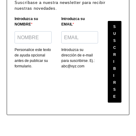
Suscríbase a nuestra newsletter para recibir
nuestras novedades.
Introduzca su
Introduzca su
NOMBRE
EMAIL
S
U
S
C
Personalice este texto
Introduzca su
R
de ayuda opcional
dirección de e-mail
antes de publicar su
para suscribirse. Ej.:
I
formulario.
abc@xyz.com
B
I
R
S
E