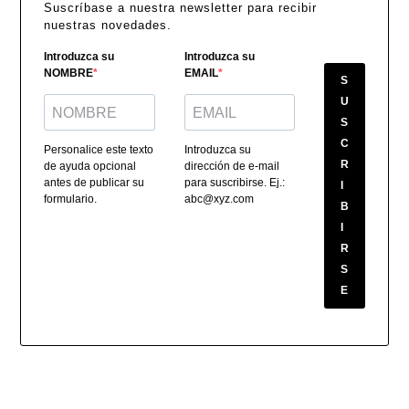
Suscríbase a nuestra newsletter para recibir
nuestras novedades.
Introduzca su
Introduzca su
NOMBRE
EMAIL
S
U
S
C
Personalice este texto
Introduzca su
R
de ayuda opcional
dirección de e-mail
antes de publicar su
para suscribirse. Ej.:
I
formulario.
abc@xyz.com
B
I
R
S
E