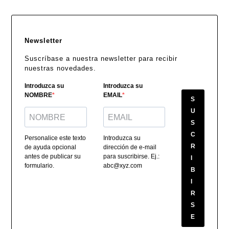
Newsletter
Suscríbase a nuestra newsletter para recibir
nuestras novedades.
Introduzca su
Introduzca su
NOMBRE
EMAIL
S
U
S
C
Personalice este texto
Introduzca su
R
de ayuda opcional
dirección de e-mail
antes de publicar su
para suscribirse. Ej.:
I
formulario.
abc@xyz.com
B
I
R
S
E