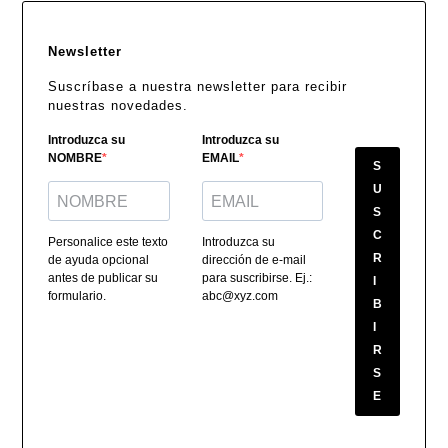
Newsletter
Suscríbase a nuestra newsletter para recibir
nuestras novedades.
Introduzca su
Introduzca su
NOMBRE
EMAIL
S
U
S
C
Personalice este texto
Introduzca su
R
de ayuda opcional
dirección de e-mail
antes de publicar su
para suscribirse. Ej.:
I
formulario.
abc@xyz.com
B
I
R
S
E