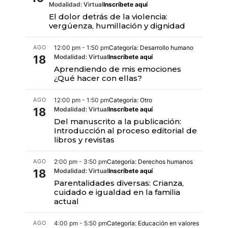
Modalidad: Virtual
Inscríbete aquí
El dolor detrás de la violencia:
vergüenza, humillación y dignidad
AGO
12:00 pm - 1:50 pm
Categoría: Desarrollo humano
18
Modalidad: Virtual
Inscríbete aquí
Aprendiendo de mis emociones
¿Qué hacer con ellas?
AGO
12:00 pm - 1:50 pm
Categoría: Otro
18
Modalidad: Virtual
Inscríbete aquí
Del manuscrito a la publicación:
Introducción al proceso editorial de
libros y revistas
AGO
2:00 pm - 3:50 pm
Categoría: Derechos humanos
18
Modalidad: Virtual
Inscríbete aquí
Parentalidades diversas: Crianza,
cuidado e igualdad en la familia
actual
AGO
4:00 pm - 5:50 pm
Categoría: Educación en valores