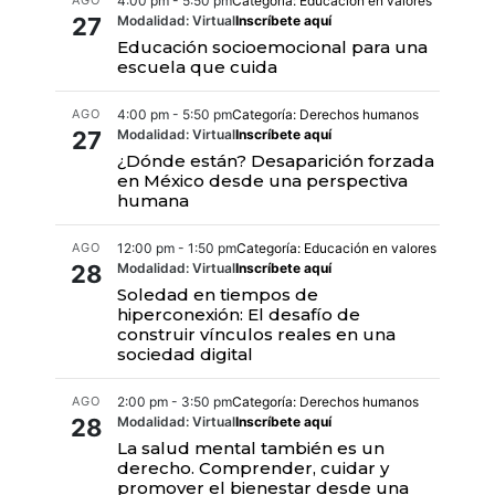
AGO
4:00 pm - 5:50 pm
Categoría: Educación en valores
27
Modalidad: Virtual
Inscríbete aquí
Educación socioemocional para una
escuela que cuida
AGO
4:00 pm - 5:50 pm
Categoría: Derechos humanos
27
Modalidad: Virtual
Inscríbete aquí
¿Dónde están? Desaparición forzada
en México desde una perspectiva
humana
AGO
12:00 pm - 1:50 pm
Categoría: Educación en valores
28
Modalidad: Virtual
Inscríbete aquí
Soledad en tiempos de
hiperconexión: El desafío de
construir vínculos reales en una
sociedad digital
AGO
2:00 pm - 3:50 pm
Categoría: Derechos humanos
28
Modalidad: Virtual
Inscríbete aquí
La salud mental también es un
derecho. Comprender, cuidar y
promover el bienestar desde una